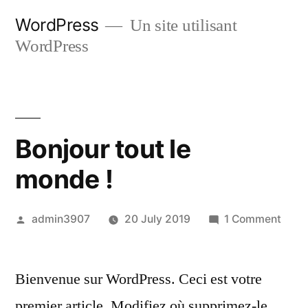
Skip
WordPress
Un site utilisant
to
WordPress
content
Bonjour tout le
monde !
Posted
on
admin3907
20 July 2019
1 Comment
by
Bonj
tout
Bienvenue sur WordPress. Ceci est votre
le
mond
premier article. Modifiez où supprimez-le,