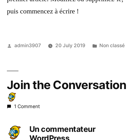
puis commencez à écrire !
Posted
Posted
admin3907
20 July 2019
Non classé
by
in
Join the Conversation
1 Comment
Un commentateur
WordPress